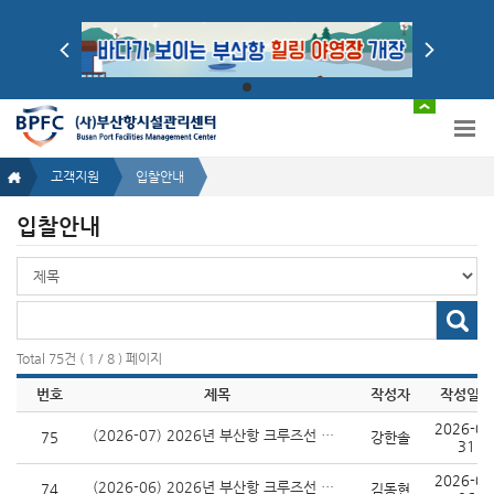
고객지원
입찰안내
입찰안내
입
찰
안
입
내
찰
글
안
검
Total 75건 ( 1 / 8 ) 페이지
내
색
글
선
번호
제목
작성자
작성일자
검
택
색
2026-07
입
(2026-07) 2026년 부산항 크루즈선 입·출항 대비 안전 경호 지원 용역
75
강한솔
31
력
2026-07
(2026-06) 2026년 부산항 크루즈선 입·출항 대비 안전 경호 지원 용역
74
김동현