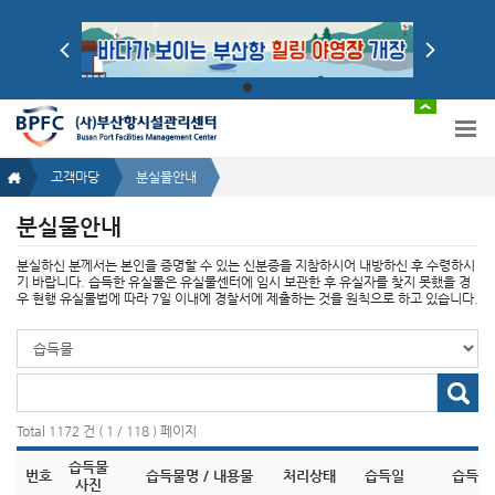
고객마당
분실물안내
분실물안내
분실하신 분께서는 본인을 증명할 수 있는 신분증을 지참하시어 내방하신 후 수령하시
기 바랍니다.
습득한 유실물은 유실물센터에 임시 보관한 후 유실자를 찾지 못했을 경
우 현행 유실물법에 따라 7일 이내에 경찰서에 제출하는 것을 원칙으로 하고 있습니다.
분
실
물
분
글
실
검
물
색
Total 1172 건 ( 1 / 118 ) 페이지
글
선
검
택
습득물
색
번호
습득물명 / 내용물
처리상태
습득일
습득장
사진
입