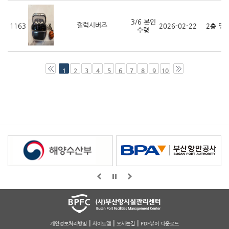
3/6 본인
갤럭시버즈
1163
2026-02-22
2층 입
수령
1
2
3
4
5
6
7
8
9
10
|
|
|
개인정보처리방침
사이트맵
오시는길
PDF뷰어 다운로드