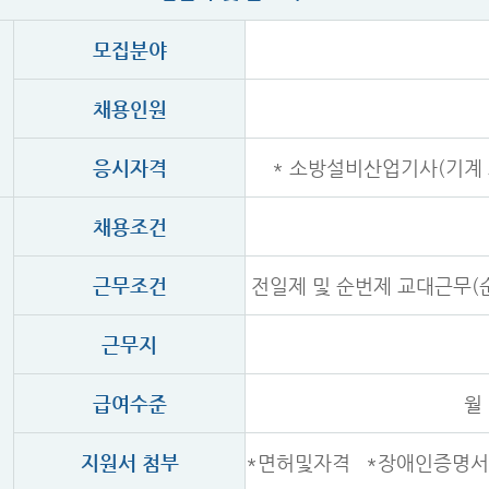
모집분야
채용인원
응시자격
* 소방설비산업기사(기계 
채용조건
근무조건
전일제 및 순번제 교대근무(
근무지
급여수준
월
지원서 첨부
*면허및자격 *장애인증명