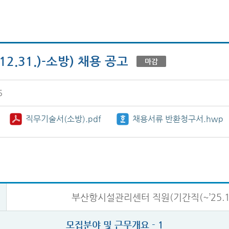
.31.)-소방) 채용 공고
마감
6
직무기술서(소방).pdf
채용서류 반환청구서.hwp
부산항시설관리센터 직원(기간직(~’25.12
모집분야 및 근무개요 - 1