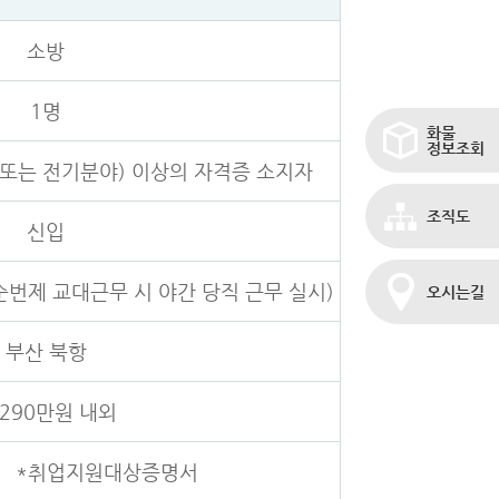
소방
1명
화물
정보조회
또는 전기분야) 이상의 자격증 소지자
조직도
신입
순번제 교대근무 시 야간 당직 근무 실시)
오시는길
부산 북항
 290만원 내외
서 *취업지원대상증명서