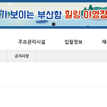
주요관리시설
입찰정보
채
공지사항