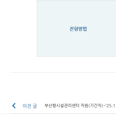
전형방법
이전 글
부산항시설관리센터 직원(기간직(~’25.12.