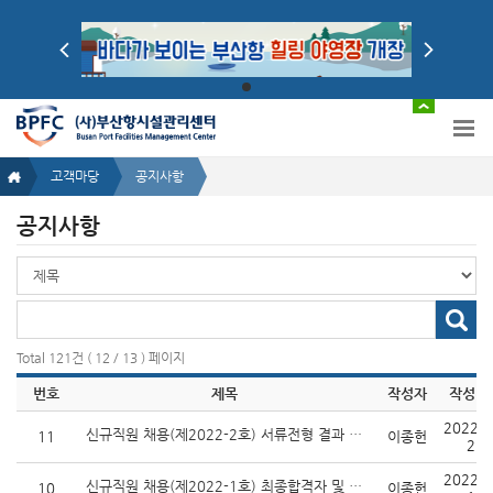
고객마당
공지사항
공지사항
공
지
사
공
항
지
글
사
검
Total 121건 ( 12 / 13 ) 페이지
항
색
글
선
번호
제목
작성자
작성일
검
택
색
2022-0
입
신규직원 채용(제2022-2호) 서류전형 결과 및 면접전형 계획
11
이종헌
25
력
2022-0
신규직원 채용(제2022-1호) 최종합격자 및 예비합격자 발표
10
이종헌